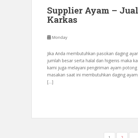
Supplier Ayam – Jua
Karkas
Monday
Jika Anda membutuhkan pasokan daging ayam
jumlah besar serta halal dan higienis maka kam
kami juga melayani pengiriman ayam potong d
masakan saat ini membutuhkan daging ayam
[…]
POSTS
1
2
…