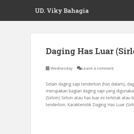
S
UD. Viky Bahagia
k
i
p
t
Blog
o
m
Daging Has Luar (Sirl
a
i
n
Wednesday
Leave a comment
c
o
Selain daging sapi tenderloin (has dalam), dag
n
merupakan bagian daging sapi yang digunaka
t
(Sirloin) Sirloin atau has luar ini terletak at
e
tenderloin. Karakteristik Daging Has Luar (Sirl
n
t