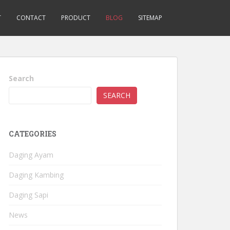
T
CONTACT
PRODUCT
BLOG
SITEMAP
Search
SEARCH
CATEGORIES
Daging Ayam
Daging Kambing
Daging Sapi
News