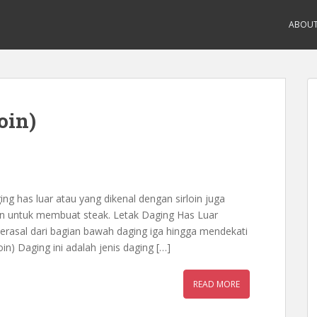
ABOU
oin)
ing has luar atau yang dikenal dengan sirloin juga
n untuk membuat steak. Letak Daging Has Luar
au berasal dari bagian bawah daging iga hingga mendekati
oin) Daging ini adalah jenis daging […]
READ MORE