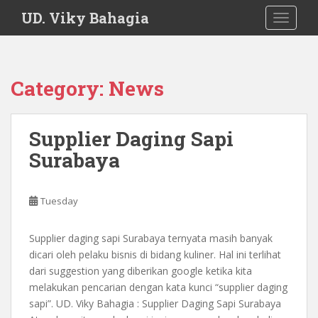
S
UD. Viky Bahagia
TOGGLE
k
i
p
t
Category:
News
o
m
a
Supplier Daging Sapi
i
Surabaya
n
c
o
Tuesday
n
t
e
Supplier daging sapi Surabaya ternyata masih banyak
n
dicari oleh pelaku bisnis di bidang kuliner. Hal ini terlihat
t
dari suggestion yang diberikan google ketika kita
melakukan pencarian dengan kata kunci “supplier daging
sapi”. UD. Viky Bahagia : Supplier Daging Sapi Surabaya