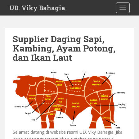
S
UD. Viky Bahagia
TOGGLE
k
i
p
t
Supplier Daging Sapi,
o
Kambing, Ayam Potong,
m
a
dan Ikan Laut
i
n
c
o
n
t
e
n
t
Selamat datang di website resmi UD. Viky Bahagia. Jika