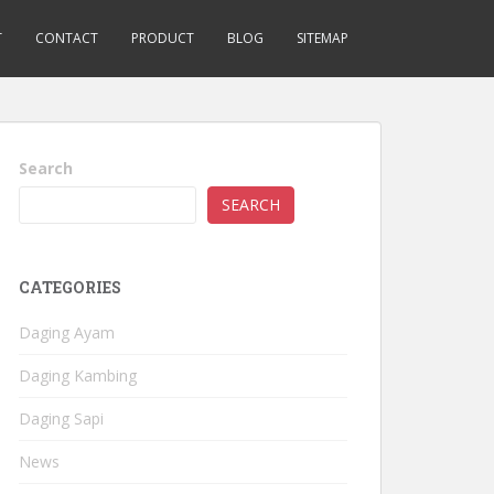
T
CONTACT
PRODUCT
BLOG
SITEMAP
Search
SEARCH
CATEGORIES
Daging Ayam
Daging Kambing
Daging Sapi
News