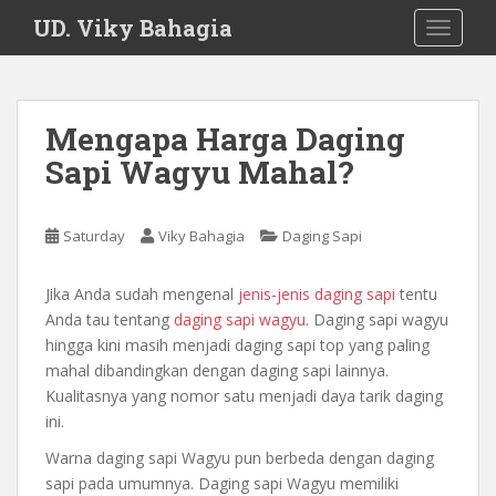
S
UD. Viky Bahagia
TOGGLE
k
i
p
t
Mengapa Harga Daging
o
Sapi Wagyu Mahal?
m
a
i
Saturday
Viky Bahagia
Daging Sapi
n
c
o
Jika Anda sudah mengenal
jenis-jenis daging sapi
tentu
n
Anda tau tentang
daging sapi wagyu
. Daging sapi wagyu
t
hingga kini masih menjadi daging sapi top yang paling
e
mahal dibandingkan dengan daging sapi lainnya.
n
Kualitasnya yang nomor satu menjadi daya tarik daging
t
ini.
Warna daging sapi Wagyu pun berbeda dengan daging
sapi pada umumnya. Daging sapi Wagyu memiliki