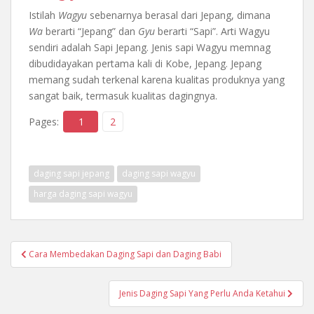
Istilah
Wagyu
sebenarnya berasal dari Jepang, dimana
Wa
berarti “Jepang” dan
Gyu
berarti “Sapi”. Arti Wagyu
sendiri adalah Sapi Jepang. Jenis sapi Wagyu memnag
dibudidayakan pertama kali di Kobe, Jepang. Jepang
memang sudah terkenal karena kualitas produknya yang
sangat baik, termasuk kualitas dagingnya.
Pages:
1
2
daging sapi jepang
daging sapi wagyu
harga daging sapi wagyu
Post
Cara Membedakan Daging Sapi dan Daging Babi
navigation
Jenis Daging Sapi Yang Perlu Anda Ketahui