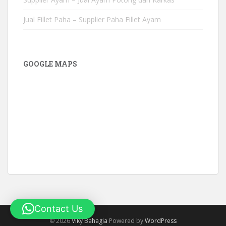
Jual Fillet Paha – Supplier Paha Fillet Ayam
GOOGLE MAPS
Contact Us
©
2026
Viky Bahagia
Powered by
WordPress