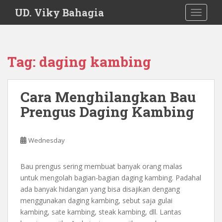
S
UD. Viky Bahagia
TOGGLE
k
i
p
t
Tag:
daging kambing
o
m
a
Cara Menghilangkan Bau
i
Prengus Daging Kambing
n
c
o
Wednesday
n
t
e
Bau prengus sering membuat banyak orang malas
n
untuk mengolah bagian-bagian daging kambing. Padahal
t
ada banyak hidangan yang bisa disajikan dengang
menggunakan daging kambing, sebut saja gulai
kambing, sate kambing, steak kambing, dll. Lantas