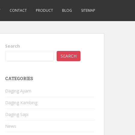
T
CONTACT
PRODUCT
BLOG
SITEMAP
Search
SEARCH
CATEGORIES
Daging Ayam
Daging Kambing
Daging Sapi
News