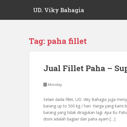
S
UD. Viky Bahagia
k
i
p
t
o
Tag:
paha fillet
m
a
i
n
Jual Fillet Paha – Su
c
o
n
Monday
t
e
Selain dada fillet, UD. Viky Bahagia juga meny
n
barang up to 500 kg / hari. Harga yang kami b
t
barang yang tidak diragukan lagi. Apa Itu Paha
disini adalah bagian dari paha ayam […]