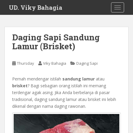
S
UD. Viky Bahagia
TOGGLE
k
i
p
t
Daging Sapi Sandung
o
Lamur (Brisket)
m
a
i
Thursday
Viky Bahagia
Daging Sapi
n
c
o
Pernah mendengar istilah
sandung lamur
atau
n
brisket
? Bagi sebagian orang istilah ini memang
t
terdengar agak asing. Jika Anda berbelanja di pasar
e
tradisional, daging sandung lamur atau brisket ini lebih
n
dikenal dengan nama daging rawonan.
t