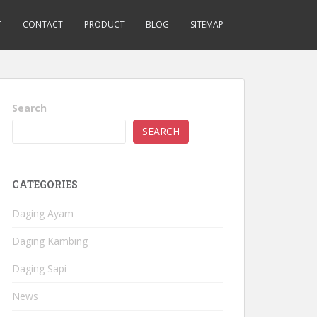
T
CONTACT
PRODUCT
BLOG
SITEMAP
Search
SEARCH
CATEGORIES
Daging Ayam
Daging Kambing
Daging Sapi
News