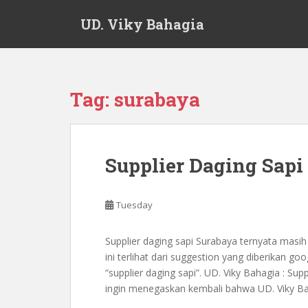
S
UD. Viky Bahagia
k
i
p
t
o
Tag:
surabaya
m
a
i
n
Supplier Daging Sapi
c
o
n
Tuesday
t
e
Supplier daging sapi Surabaya ternyata masih b
n
ini terlihat dari suggestion yang diberikan g
t
“supplier daging sapi”. UD. Viky Bahagia : Su
ingin menegaskan kembali bahwa UD. Viky Bah