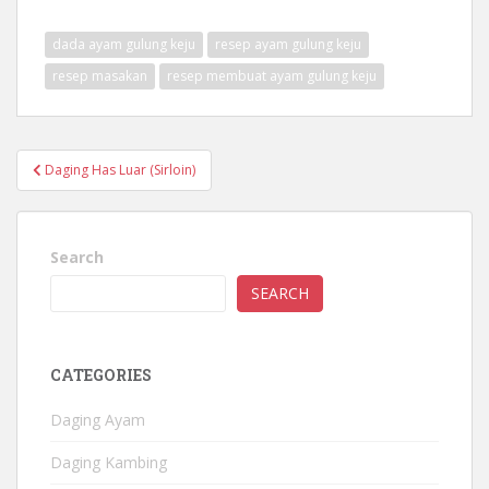
dada ayam gulung keju
resep ayam gulung keju
resep masakan
resep membuat ayam gulung keju
Post
Daging Has Luar (Sirloin)
navigation
Search
SEARCH
CATEGORIES
Daging Ayam
Daging Kambing