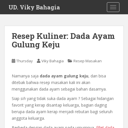
S
UD. Viky Bahagia
TOGGLE
k
i
p
t
Resep Kuliner: Dada Ayam
o
Gulung Keju
m
a
i
Thursday
Viky Bahagia
Resep Masakan
n
c
o
Namanya saja
dada ayam gulung keju
, dan bisa
n
ditebak bahwa resep masakan kali ini akan
t
menggunakan dada ayam sebagai bahan dasarnya.
e
Siap
sih
yang tidak suka dada ayam ? Sebagai hidangan
n
favorit yang kerap disantap keluarga, bagian daging
t
berupa dada ayam kerap menjadi rebutan bagi seluruh
anggota keluarga.
Berbeda dengan dada ayam pada umumnya,
fillet dada