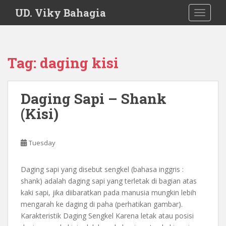
S
UD. Viky Bahagia
TOGGLE
k
i
p
t
Tag:
daging kisi
o
m
a
Daging Sapi – Shank
i
(Kisi)
n
c
o
Tuesday
n
t
e
Daging sapi yang disebut sengkel (bahasa inggris :
n
shank) adalah daging sapi yang terletak di bagian atas
t
kaki sapi, jika diibaratkan pada manusia mungkin lebih
mengarah ke daging di paha (perhatikan gambar).
Karakteristik Daging Sengkel Karena letak atau posisi