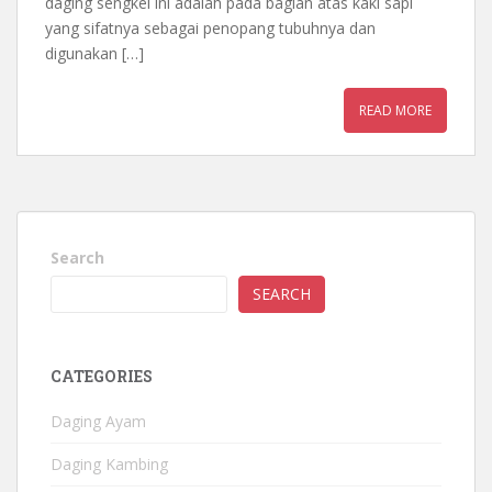
daging sengkel ini adalah pada bagian atas kaki sapi
yang sifatnya sebagai penopang tubuhnya dan
digunakan […]
READ MORE
Search
SEARCH
CATEGORIES
Daging Ayam
Daging Kambing