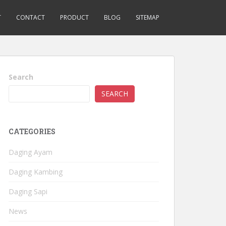
T
CONTACT
PRODUCT
BLOG
SITEMAP
Search
SEARCH
CATEGORIES
Daging Ayam
Daging Kambing
Daging Sapi
News