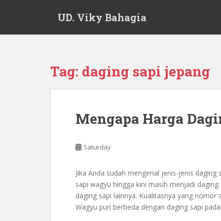
S
UD. Viky Bahagia
k
i
p
t
o
Tag:
daging sapi jepang
m
a
i
n
Mengapa Harga Dagi
c
o
n
Saturday
t
e
Jika Anda sudah mengenal jenis-jenis daging 
n
sapi wagyu hingga kini masih menjadi daging
t
daging sapi lainnya. Kualitasnya yang nomor s
Wagyu pun berbeda dengan daging sapi pada