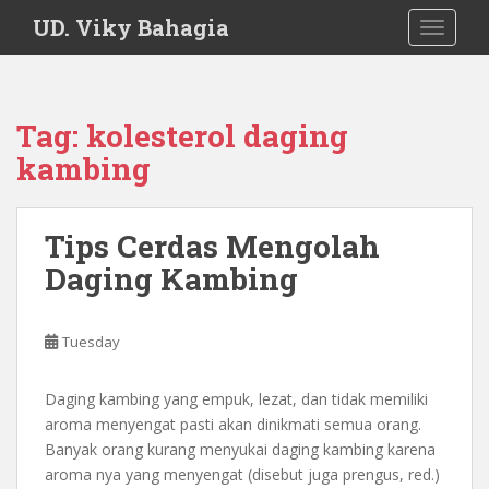
S
UD. Viky Bahagia
TOGGLE
k
i
p
t
Tag:
kolesterol daging
o
kambing
m
a
i
Tips Cerdas Mengolah
n
c
Daging Kambing
o
n
t
Tuesday
e
n
Daging kambing yang empuk, lezat, dan tidak memiliki
t
aroma menyengat pasti akan dinikmati semua orang.
Banyak orang kurang menyukai daging kambing karena
aroma nya yang menyengat (disebut juga prengus, red.)