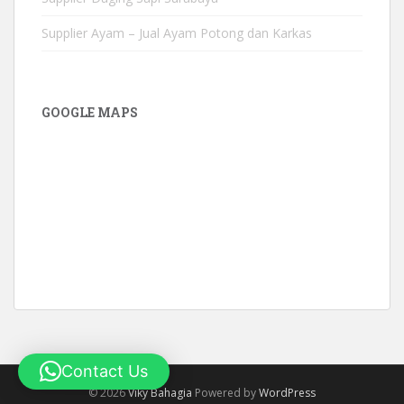
Supplier Ayam – Jual Ayam Potong dan Karkas
GOOGLE MAPS
Contact Us
©
2026
Viky Bahagia
Powered by
WordPress