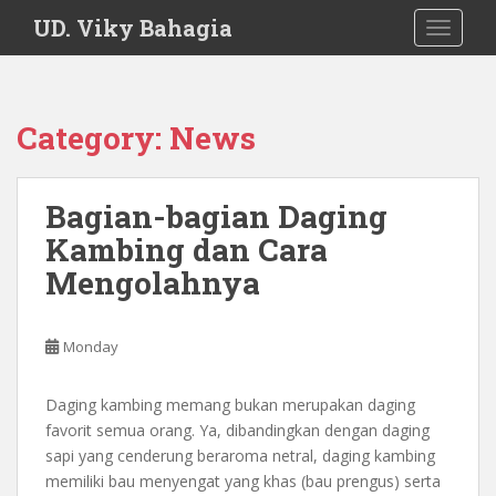
S
UD. Viky Bahagia
TOGGLE
k
i
p
t
Category:
News
o
m
a
Bagian-bagian Daging
i
Kambing dan Cara
n
c
Mengolahnya
o
n
t
Monday
e
n
Daging kambing memang bukan merupakan daging
t
favorit semua orang. Ya, dibandingkan dengan daging
sapi yang cenderung beraroma netral, daging kambing
memiliki bau menyengat yang khas (bau prengus) serta