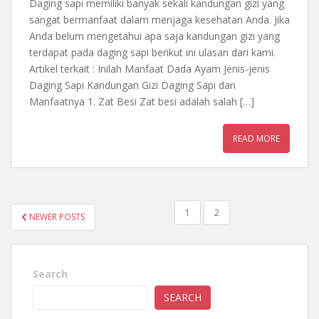
Daging sapi memiliki banyak sekali kandungan gizi yang
sangat bermanfaat dalam menjaga kesehatan Anda. Jika
Anda belum mengetahui apa saja kandungan gizi yang
terdapat pada daging sapi berikut ini ulasan dari kami.
Artikel terkait : Inilah Manfaat Dada Ayam Jenis-jenis
Daging Sapi Kandungan Gizi Daging Sapi dan
Manfaatnya 1. Zat Besi Zat besi adalah salah […]
READ MORE
POSTS
1
2
NEWER POSTS
PAGINATION
Search
SEARCH